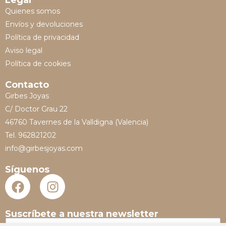
Legal
Quienes somos
Envíos y devoluciones
Política de privacidad
Aviso legal
Política de cookies
Contacto
Girbes Joyas
C/ Doctor Grau 22
46760 Tavernes de la Valldigna (Valencia)
Tel. 962821202
info@girbesjoyas.com
Síguenos
Suscríbete a nuestra newsletter
N