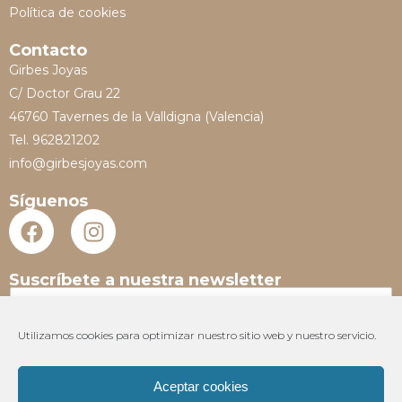
Política de cookies
Contacto
Girbes Joyas
C/ Doctor Grau 22
46760 Tavernes de la Valldigna (Valencia)
Tel. 962821202
info@girbesjoyas.com
Síguenos
Suscríbete a nuestra newsletter
N
o
m
Utilizamos cookies para optimizar nuestro sitio web y nuestro servicio.
E
b
m
r
a
e
Aceptar cookies
i