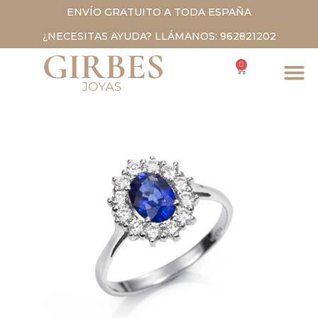
ENVÍO GRATUITO A TODA ESPAÑA
¿NECESITAS AYUDA? LLÁMANOS: 962821202
0