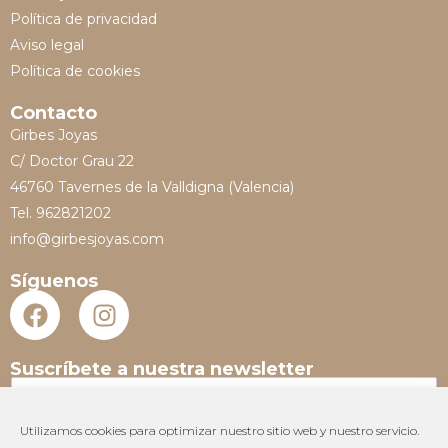
Política de privacidad
Aviso legal
Política de cookies
Contacto
Girbes Joyas
C/ Doctor Grau 22
46760 Tavernes de la Valldigna (Valencia)
Tel. 962821202
info@girbesjoyas.com
Síguenos
Suscríbete a nuestra newsletter
N
o
m
Utilizamos cookies para optimizar nuestro sitio web y nuestro servicio.
E
b