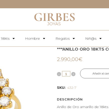
 18kts
Hombre
Regalos
Niñ@s
***ANILLO ORO 18KTS
2.990,00
€
Añadir al car
SKU:
432-7
DESCRIPCIÓN
Anillo de Oro amarillo de 18kts