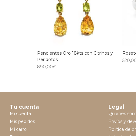
Pendientes Oro 18kts con Citrinos y
Roseto
Peridotos
520,0
890,00
€
Tu cuenta
Legal
Mi cuenta
Quienes so
Mis pedidos
Envíos y dev
Mi carro
Política de p