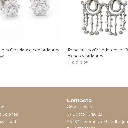
nes Oro blanco con brillantes
Pendientes «Chandelier» en O
blanco y brillantes
0
€
1.900,00
€
Contacto
mos
Girbes Joyas
oluciones
C/ Doctor Grau 22
rivacidad
46760 Tavernes de la Valldigna