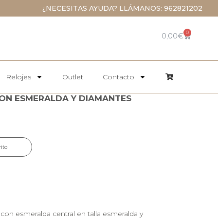
¿NECESITAS AYUDA? LLÁMANOS: 962821202
0
0,00
€
Relojes
Outlet
Contacto
 CON ESMERALDA Y DIAMANTES
rito
 con esmeralda central en talla esmeralda y