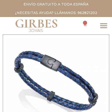
ENVÍO GRATUITO A TODA ESPAÑA
¿NECESITAS AYUDA? LLÁMANOS: 962821202
0