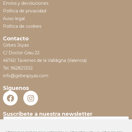
Envíos y devoluciones
Política de privacidad
Aviso legal
Política de cookies
Contacto
Girbes Joyas
C/ Doctor Grau 22
46760 Tavernes de la Valldigna (Valencia)
Tel. 962821202
info@girbesjoyas.com
Síguenos
Suscríbete a nuestra newsletter
N
o
m