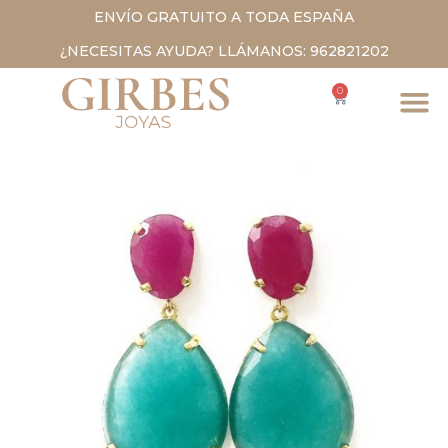
ENVÍO GRATUITO A TODA ESPAÑA
¿NECESITAS AYUDA? LLÁMANOS: 962821202
0