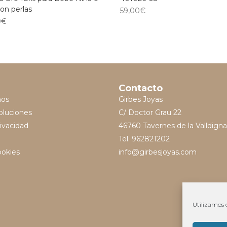
on perlas
59,00
€
0
€
Contacto
mos
Girbes Joyas
oluciones
C/ Doctor Grau 22
rivacidad
46760 Tavernes de la Valldigna
Tel. 962821202
ookies
info@girbesjoyas.com
Utilizamos c