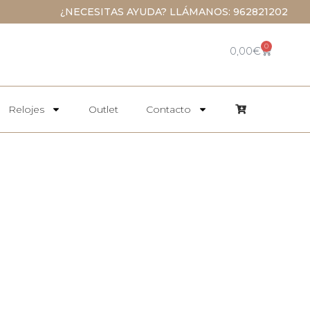
¿NECESITAS AYUDA? LLÁMANOS: 962821202
0
0,00
€
Relojes
Outlet
Contacto