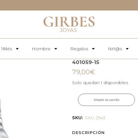
 18kts
Hombre
Regalos
Niñ@s
401059-15
79,00
€
Solo quedan 1 disponibles
Añadir al carrito
SKU:
SKU 2543
DESCRIPCIÓN