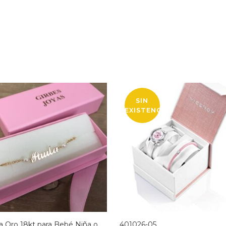
SIN
EXISTENCIAS
a Oro 18kt para Bebé Niña o
401026-05