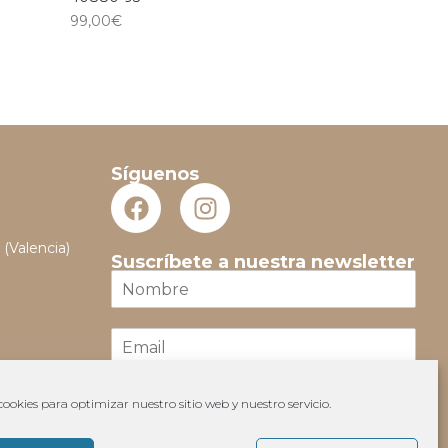
99,00
€
Síguenos
 (Valencia)
Suscríbete a nuestra newsletter
N
o
m
E
b
m
r
a
e
i
*
ookies para optimizar nuestro sitio web y nuestro servicio.
Suscribir
l
*