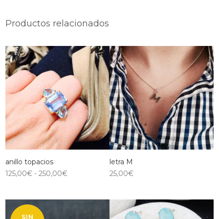
Productos relacionados
anillo topacios
letra M
125,00
€
-
250,00
€
25,00
€
SIN