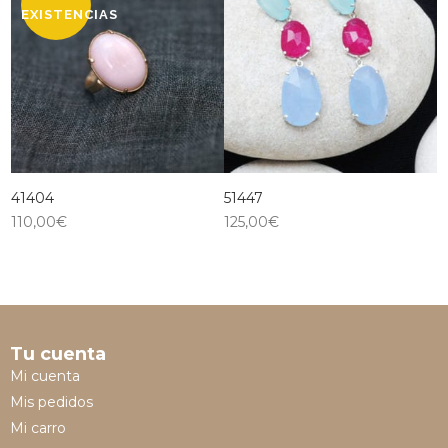
EXISTENCIAS
41404
51447
110,00
€
125,00
€
Tu cuenta
Mi cuenta
Mis pedidos
Mi carro