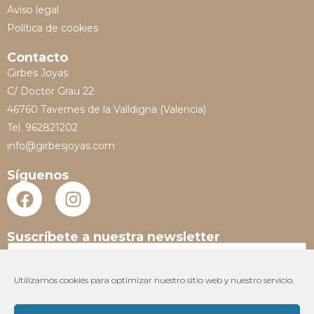
Aviso legal
Política de cookies
Contacto
Girbes Joyas
C/ Doctor Grau 22
46760 Tavernes de la Valldigna (Valencia)
Tel. 962821202
info@girbesjoyas.com
Síguenos
Suscríbete a nuestra newsletter
N
o
m
Utilizamos cookies para optimizar nuestro sitio web y nuestro servicio.
E
b
m
r