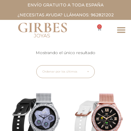
ENVÍO GRATUITO A TODA ESPAÑA
¿NECESITAS AYUDA? LLÁMANOS: 962821202
0
Mostrando el único resultado
Ordenar por los últimos