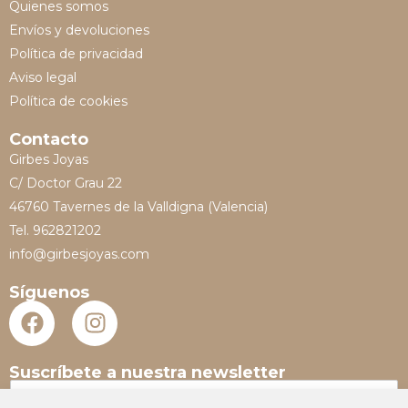
Quienes somos
Envíos y devoluciones
Política de privacidad
Aviso legal
Política de cookies
Contacto
Girbes Joyas
C/ Doctor Grau 22
46760 Tavernes de la Valldigna (Valencia)
Tel. 962821202
info@girbesjoyas.com
Síguenos
Suscríbete a nuestra newsletter
N
o