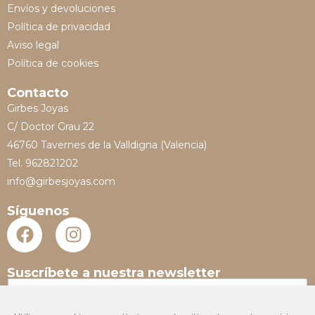
Envíos y devoluciones
Política de privacidad
Aviso legal
Política de cookies
Contacto
Girbes Joyas
C/ Doctor Grau 22
46760 Tavernes de la Valldigna (Valencia)
Tel. 962821202
info@girbesjoyas.com
Síguenos
Suscríbete a nuestra newsletter
N
o
m