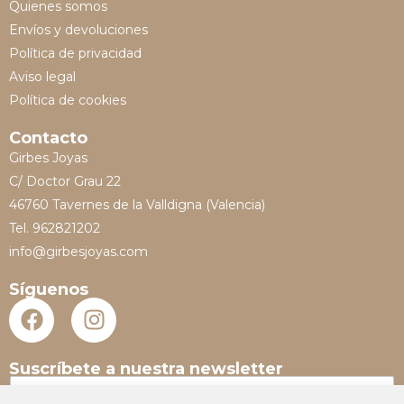
Quienes somos
Envíos y devoluciones
Política de privacidad
Aviso legal
Política de cookies
Contacto
Girbes Joyas
C/ Doctor Grau 22
46760 Tavernes de la Valldigna (Valencia)
Tel. 962821202
info@girbesjoyas.com
Síguenos
Suscríbete a nuestra newsletter
N
o