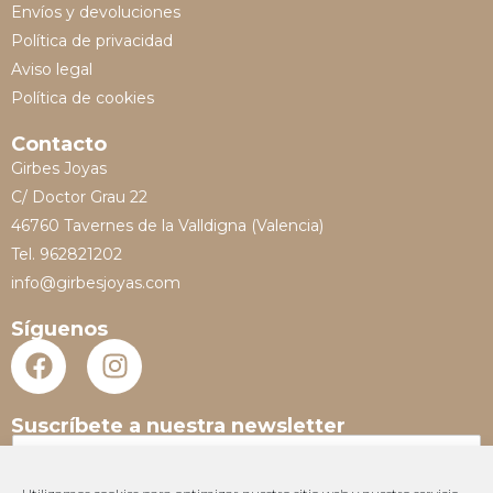
Envíos y devoluciones
Política de privacidad
Aviso legal
Política de cookies
Contacto
Girbes Joyas
C/ Doctor Grau 22
46760 Tavernes de la Valldigna (Valencia)
Tel. 962821202
info@girbesjoyas.com
Síguenos
Suscríbete a nuestra newsletter
N
o
m