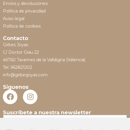
Envíos y devoluciones
Política de privacidad
Aviso legal
Política de cookies
Contacto
Girbes Joyas
C/ Doctor Grau 22
46760 Tavernes de la Valldigna (Valencia)
Tel. 962821202
info@girbesjoyas.com
Síguenos
Suscríbete a nuestra newsletter
N
o
m