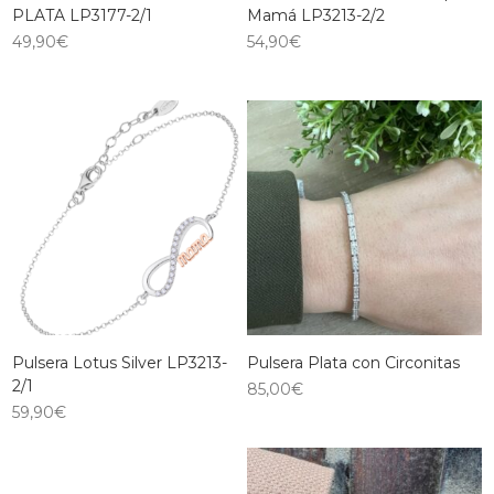
PLATA LP3177-2/1
Mamá LP3213-2/2
49,90
€
54,90
€
Pulsera Lotus Silver LP3213-
Pulsera Plata con Circonitas
2/1
85,00
€
59,90
€