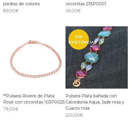
piedras de colores
circonitas 235P0001
89,00
€
49,00
€
SIN
EXISTENCIAS
**Pulsera Riviere de Plata
Pulsera Plata bañada con
Rosé con circonitas 103P0025
Calcedonia Aqua, Jade rosa y
Cuarzo rosa
79,00
€
220,00
€