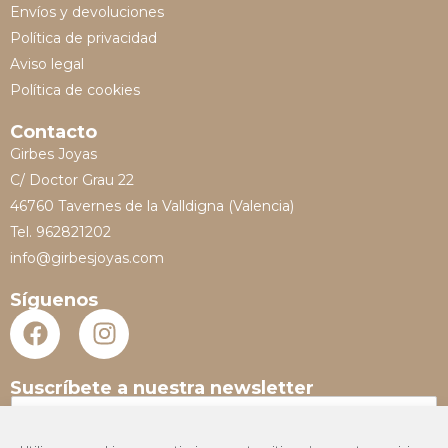
Envíos y devoluciones
Política de privacidad
Aviso legal
Política de cookies
Contacto
Girbes Joyas
C/ Doctor Grau 22
46760 Tavernes de la Valldigna (Valencia)
Tel. 962821202
info@girbesjoyas.com
Síguenos
Suscríbete a nuestra newsletter
N
o
m