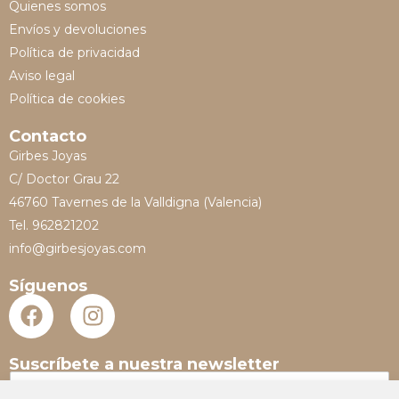
Quienes somos
Envíos y devoluciones
Política de privacidad
Aviso legal
Política de cookies
Contacto
Girbes Joyas
C/ Doctor Grau 22
46760 Tavernes de la Valldigna (Valencia)
Tel. 962821202
info@girbesjoyas.com
Síguenos
Suscríbete a nuestra newsletter
N
o