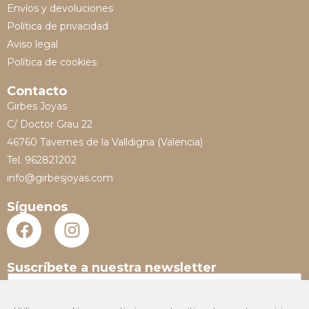
Envíos y devoluciones
Política de privacidad
Aviso legal
Política de cookies
Contacto
Girbes Joyas
C/ Doctor Grau 22
46760 Tavernes de la Valldigna (Valencia)
Tel. 962821202
info@girbesjoyas.com
Síguenos
Suscríbete a nuestra newsletter
N
o
m