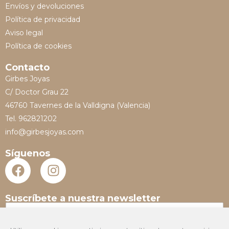
Envíos y devoluciones
Política de privacidad
Aviso legal
Política de cookies
Contacto
Girbes Joyas
C/ Doctor Grau 22
46760 Tavernes de la Valldigna (Valencia)
Tel. 962821202
info@girbesjoyas.com
Síguenos
Suscríbete a nuestra newsletter
N
o
m