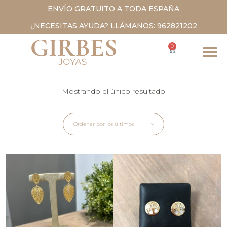
ENVÍO GRATUITO A TODA ESPAÑA
¿NECESITAS AYUDA? LLÁMANOS: 962821202
0
Mostrando el único resultado
Ordenar por los últimos