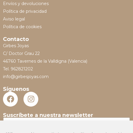
Envíos y devoluciones
Política de privacidad
Aviso legal
Política de cookies
Contacto
Girbes Joyas
C/ Doctor Grau 22
46760 Tavernes de la Valldigna (Valencia)
Tel. 962821202
info@girbesjoyas.com
Síguenos
Suscríbete a nuestra newsletter
N
o
m