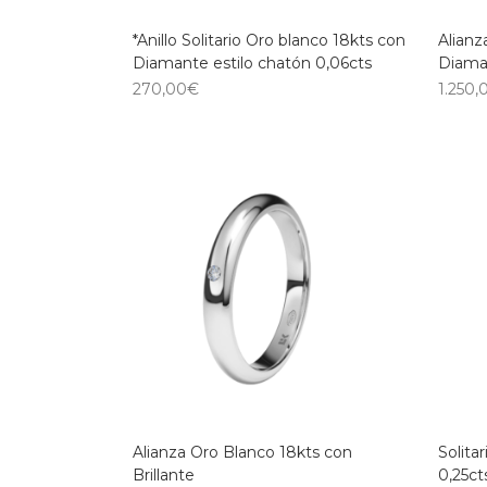
*Anillo Solitario Oro blanco 18kts con
Alian
Diamante estilo chatón 0,06cts
Diama
270,00
€
1.250,
Alianza Oro Blanco 18kts con
Solita
Brillante
0,25ct