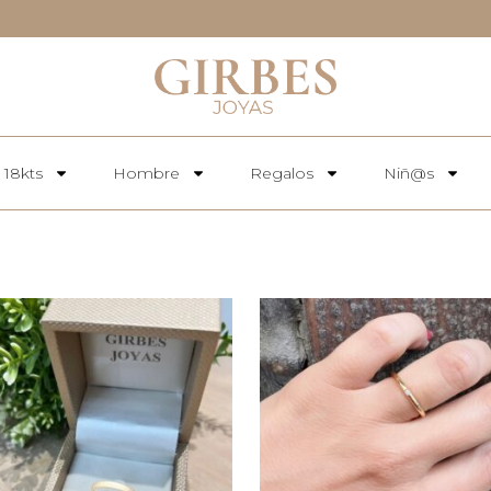
 18kts
Hombre
Regalos
Niñ@s