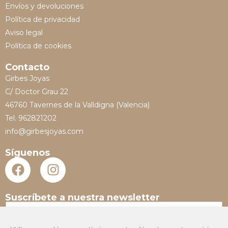
Envíos y devoluciones
Política de privacidad
Aviso legal
Política de cookies
Contacto
Girbes Joyas
C/ Doctor Grau 22
46760 Tavernes de la Valldigna (Valencia)
Tel. 962821202
info@girbesjoyas.com
Síguenos
Suscríbete a nuestra newsletter
N
o
m