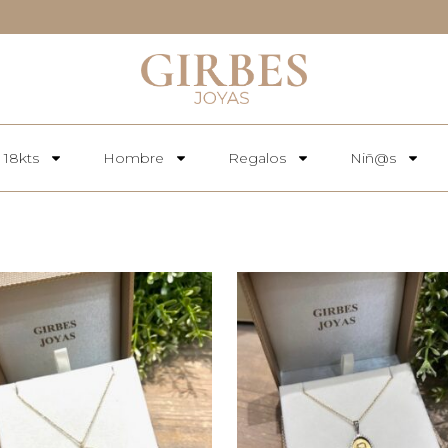
 18kts
Hombre
Regalos
Niñ@s