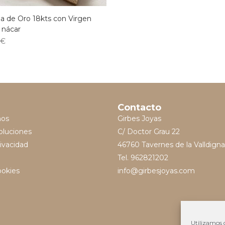
a de Oro 18kts con Virgen
 nácar
0
€
Contacto
mos
Girbes Joyas
oluciones
C/ Doctor Grau 22
rivacidad
46760 Tavernes de la Valldigna
Tel. 962821202
ookies
info@girbesjoyas.com
Utilizamos c