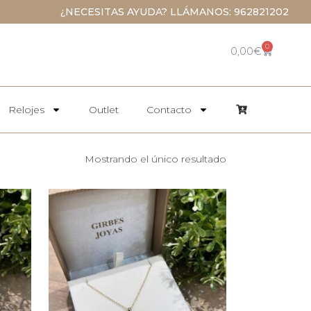
¿NECESITAS AYUDA? LLÁMANOS: 962821202
0
0,00
€
Relojes
Outlet
Contacto
Mostrando el único resultado