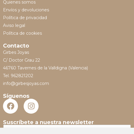
Quienes somos
Envíos y devoluciones
Política de privacidad
Aviso legal
Política de cookies
Contacto
Girbes Joyas
C/ Doctor Grau 22
46760 Tavernes de la Valldigna (Valencia)
Tel. 962821202
info@girbesjoyas.com
Síguenos
Suscríbete a nuestra newsletter
N
o