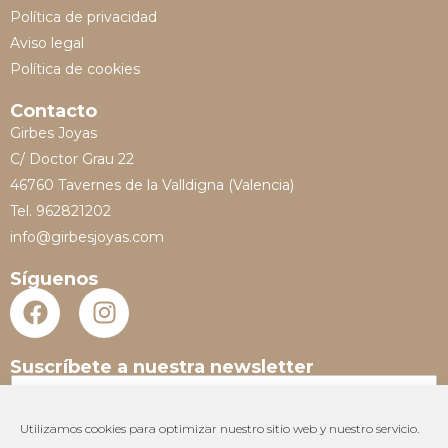
Política de privacidad
Aviso legal
Política de cookies
Contacto
Girbes Joyas
C/ Doctor Grau 22
46760 Tavernes de la Valldigna (Valencia)
Tel. 962821202
info@girbesjoyas.com
Síguenos
Suscríbete a nuestra newsletter
N
o
m
Utilizamos cookies para optimizar nuestro sitio web y nuestro servicio.
E
b