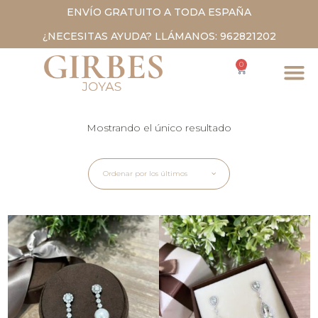
ENVÍO GRATUITO A TODA ESPAÑA
¿NECESITAS AYUDA? LLÁMANOS: 962821202
0
Mostrando el único resultado
Ordenar por los últimos