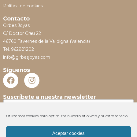
Política de cookies
Contacto
Girbes Joyas
C/ Doctor Grau 22
46760 Tavernes de la Valldigna (Valencia)
Tel. 962821202
info@girbesjoyas.com
Síguenos
Suscríbete a nuestra newsletter
N
o
m
Utilizamos cookies para optimizar nuestro sitio web y nuestro servicio.
E
b
m
r
a
e
Aceptar cookies