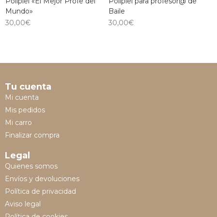
Polipiel «El Mejor Profe del
Polipiel para profesor@ de
Mundo»
Baile
30,00
€
30,00
€
Tu cuenta
Mi cuenta
Mis pedidos
Mi carro
Finalizar compra
Legal
Quienes somos
Envíos y devoluciones
Política de privacidad
Aviso legal
Política de cookies