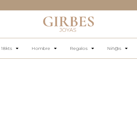
 18kts
Hombre
Regalos
Niñ@s