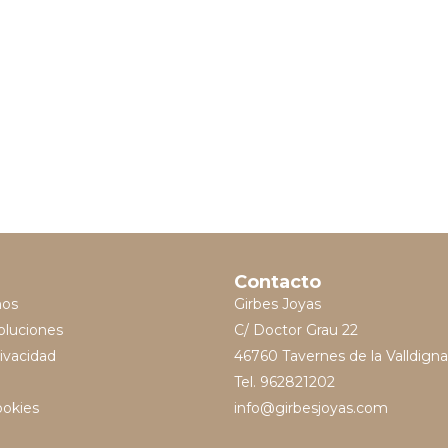
Contacto
mos
Girbes Joyas
oluciones
C/ Doctor Grau 22
rivacidad
46760 Tavernes de la Valldigna
Tel. 962821202
ookies
info@girbesjoyas.com