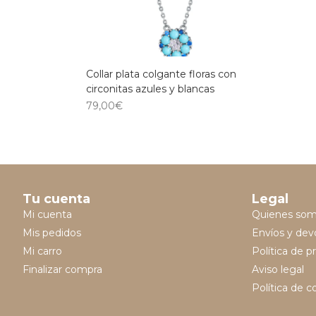
Collar plata colgante floras con
circonitas azules y blancas
79,00
€
Tu cuenta
Legal
Mi cuenta
Quienes so
Mis pedidos
Envíos y dev
Mi carro
Política de p
Finalizar compra
Aviso legal
Política de c