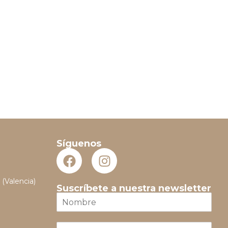
Síguenos
 (Valencia)
Suscríbete a nuestra newsletter
N
o
m
E
b