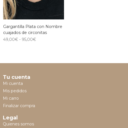
Gargantilla Plata con Nombre
cuajados de circonitas
49,00
€
-
95,00
€
Tu cuenta
Mi cuenta
Mis pedidos
Mi carro
Finalizar compra
Legal
Quienes somos