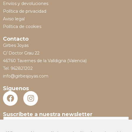
Envíos y devoluciones
Política de privacidad
Aviso legal
Política de cookies
Contacto
Girbes Joyas
C/ Doctor Grau 22
46760 Tavernes de la Valldigna (Valencia)
Tel. 962821202
info@girbesjoyas.com
Síguenos
Suscríbete a nuestra newsletter
N
o
m