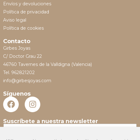
Envíos y devoluciones
Política de privacidad
Aviso legal
Política de cookies
Contacto
Girbes Joyas
C/ Doctor Grau 22
46760 Tavernes de la Valldigna (Valencia)
Tel. 962821202
info@girbesjoyas.com
Síguenos
Suscríbete a nuestra newsletter
N
o
m