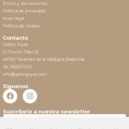
Envíos y devoluciones
Política de privacidad
Aviso legal
Política de cookies
Contacto
Girbes Joyas
C/ Doctor Grau 22
46760 Tavernes de la Valldigna (Valencia)
Tel. 962821202
info@girbesjoyas.com
Síguenos
Suscríbete a nuestra newsletter
N
o
m