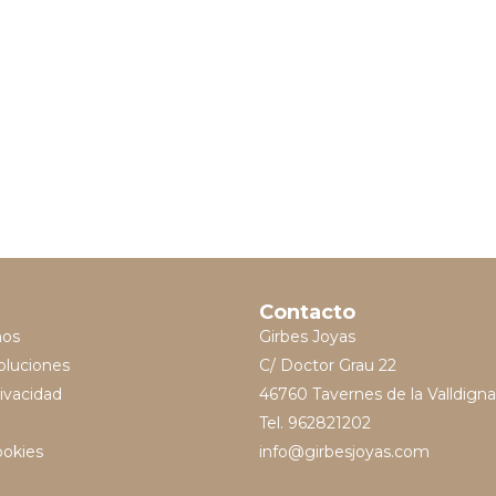
Contacto
mos
Girbes Joyas
oluciones
C/ Doctor Grau 22
rivacidad
46760 Tavernes de la Valldigna
Tel. 962821202
ookies
info@girbesjoyas.com