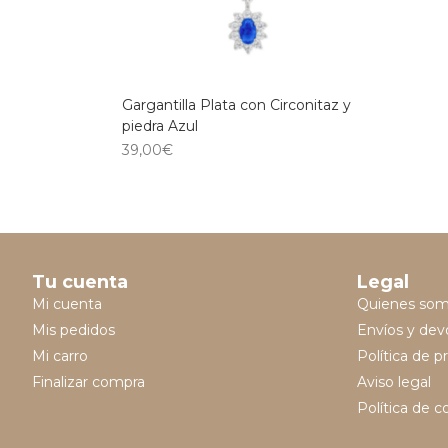
Gargantilla Plata con Circonitaz y
piedra Azul
39,00
€
Tu cuenta
Legal
Mi cuenta
Quienes so
Mis pedidos
Envíos y dev
Mi carro
Política de p
Finalizar compra
Aviso legal
Política de c