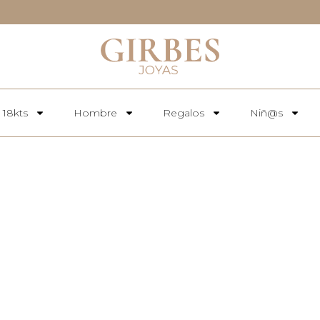
 18kts
Hombre
Regalos
Niñ@s