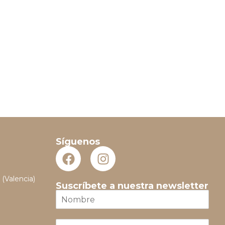
Síguenos
 (Valencia)
Suscríbete a nuestra newsletter
N
o
m
E
b