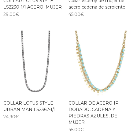
COLLAR LOTUS STYLE
Collar Viceroy de mujer de
LS2230-1/1 ACERO, MUJER
acero cadena de serpiente
29,00
€
45,00
€
COLLAR LOTUS STYLE
COLLAR DE ACERO IP
URBAN MAN LS2367-1/1
DORADO, CADENA Y
PIEDRAS AZULES, DE
24,90
€
MUJER
45,00
€