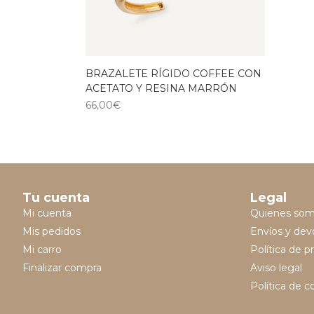
BRAZALETE RÍGIDO COFFEE CON
ACETATO Y RESINA MARRÓN
66,00
€
Tu cuenta
Legal
Mi cuenta
Quienes so
Mis pedidos
Envíos y dev
Mi carro
Política de p
Finalizar compra
Aviso legal
Política de c