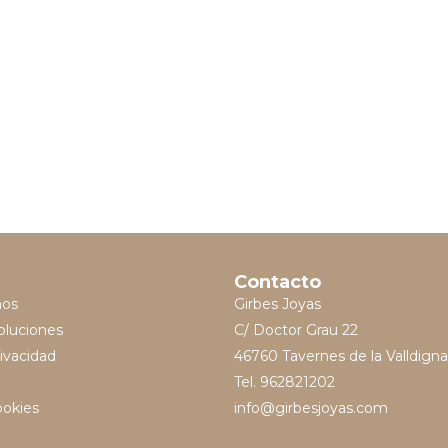
Contacto
mos
Girbes Joyas
oluciones
C/ Doctor Grau 22
rivacidad
46760 Tavernes de la Valldigna
Tel. 962821202
ookies
info@girbesjoyas.com