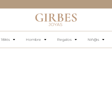
 18kts
Hombre
Regalos
Niñ@s