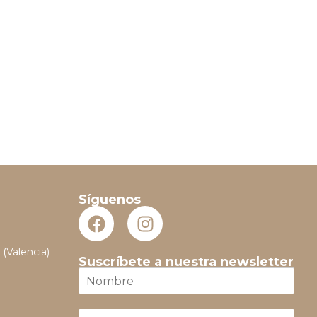
Síguenos
 (Valencia)
Suscríbete a nuestra newsletter
N
o
m
E
b