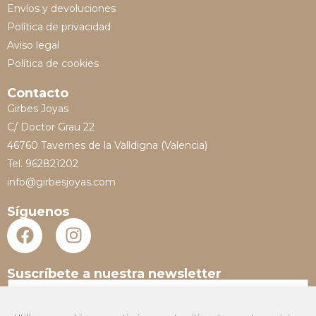
Envíos y devoluciones
Política de privacidad
Aviso legal
Política de cookies
Contacto
Girbes Joyas
C/ Doctor Grau 22
46760 Tavernes de la Valldigna (Valencia)
Tel. 962821202
info@girbesjoyas.com
Síguenos
Suscríbete a nuestra newsletter
N
o
m