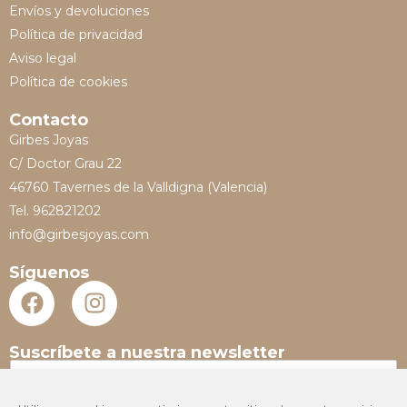
Envíos y devoluciones
Política de privacidad
Aviso legal
Política de cookies
Contacto
Girbes Joyas
C/ Doctor Grau 22
46760 Tavernes de la Valldigna (Valencia)
Tel. 962821202
info@girbesjoyas.com
Síguenos
Suscríbete a nuestra newsletter
N
o
m