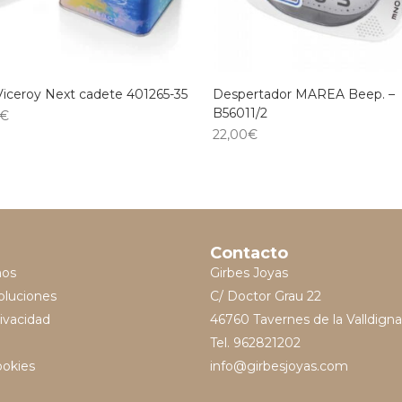
Viceroy Next cadete 401265-35
Despertador MAREA Beep. –
B56011/2
€
22,00
€
Contacto
mos
Girbes Joyas
oluciones
C/ Doctor Grau 22
rivacidad
46760 Tavernes de la Valldigna
Tel. 962821202
ookies
info@girbesjoyas.com