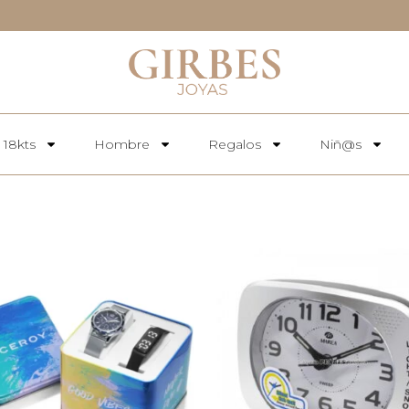
 18kts
Hombre
Regalos
Niñ@s