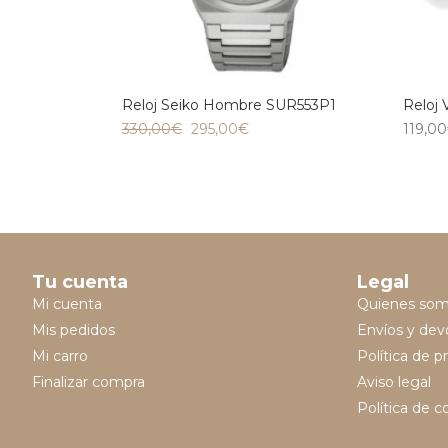
Reloj Seiko Hombre SUR553P1
Reloj 
330,00
€
295,00
€
119,00
Tu cuenta
Legal
Mi cuenta
Quienes so
Mis pedidos
Envíos y dev
Mi carro
Política de p
Finalizar compra
Aviso legal
Política de c