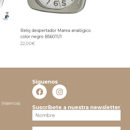
Reloj despertador Marea analógico
color negro B56011/1
22,00
€
Síguenos
 (Valencia)
Suscríbete a nuestra newsletter
N
o
m
E
b