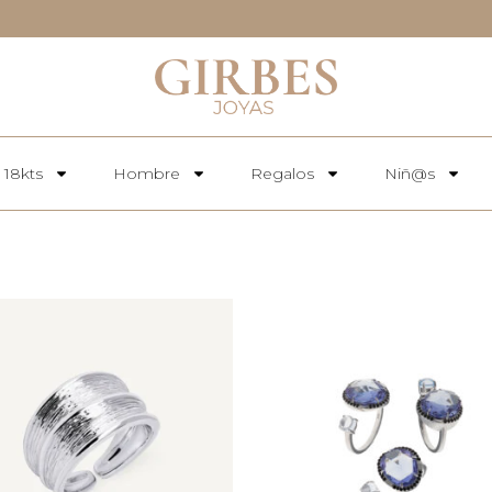
 18kts
Hombre
Regalos
Niñ@s