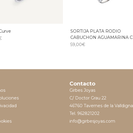
 Curve
SORTIJA PLATA RODIO
CABUCHON AGUAMARINA 
€
59,00
€
Contacto
mos
Girbes Joyas
oluciones
C/ Doctor Grau 22
rivacidad
46760 Tavernes de la Valldigna
Tel. 962821202
ookies
info@girbesjoyas.com