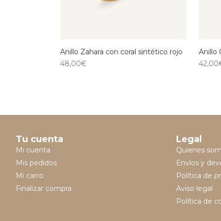
Anillo Zahara con coral sintético rojo
Anillo
48,00
€
42,00
Tu cuenta
Legal
Mi cuenta
Quienes so
Mis pedidos
Envíos y dev
Mi carro
Política de p
Finalizar compra
Aviso legal
Política de c