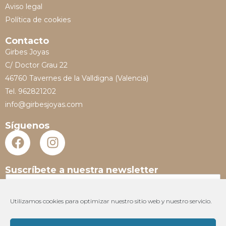
Aviso legal
Política de cookies
Contacto
Girbes Joyas
C/ Doctor Grau 22
46760 Tavernes de la Valldigna (Valencia)
Tel. 962821202
info@girbesjoyas.com
Síguenos
Suscríbete a nuestra newsletter
N
o
m
Utilizamos cookies para optimizar nuestro sitio web y nuestro servicio.
E
b
m
r