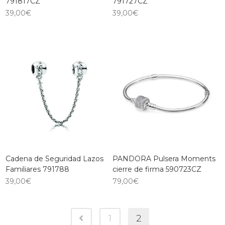
791817CZ
791727CZ
39,00
€
39,00
€
Cadena de Seguridad Lazos
PANDORA Pulsera Moments
Familiares 791788
cierre de firma 590723CZ
39,00
€
79,00
€
1
2