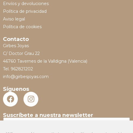
Envíos y devoluciones
Política de privacidad
Aviso legal
Política de cookies
Contacto
Girbes Joyas
C/ Doctor Grau 22
46760 Tavernes de la Valldigna (Valencia)
Tel. 962821202
info@girbesjoyas.com
Síguenos
Suscríbete a nuestra newsletter
N
o
m